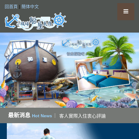
回首頁
|
簡体中文
最新消息
客人實際入住衷心評論
Hot News
小
琉