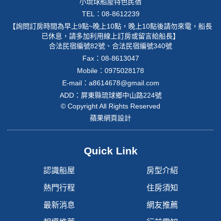
小琉球船屋特色民宿
TEL：08-8612239
【詢問訂房時間為早上9點~晚上10點，晚上10點後請勿來電，船長
已休息，請多加利用線上訂房或留言給船長】
合法民宿編號82號、合法民宿編號340號
Fax：08-8613047
Mobile：
0975028178
E-mail：
a8614678@gmail.com
ADD：屏東縣琉球鄉中山路224號
© Copyright All Rights Reserved
蘋果網頁設計
Quick Link
認識船屋
房型介紹
熱門行程
住房須知
最新消息
網友推薦