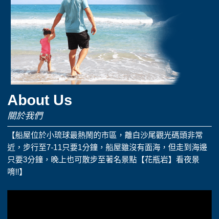
球
民
宿:
About Us
船
關於我們
屋
【船屋位於小琉球最熱鬧的市區，離白沙尾觀光碼頭非常
特
近，步行至7-11只要1分鐘，船屋雖沒有面海，但走到海邊
只要3分鐘，晚上也可散步至著名景點【花瓶岩】看夜景
色
唷!!】
主