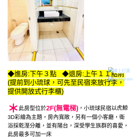
◆進房:下午３點 ◆退房:上午１１點前
(提前到小琉球，可先至民宿來放行李，
提供開放式行李櫃)
＊
2F(無電梯)
，
以虎鯨
此房型位於
小琉球民宿
3D彩繪為主題，房內寬敞，另有一個小客廳，衛
浴採乾溼分離，並有陽台，深受學生族群的喜愛，
此房最多可加一床