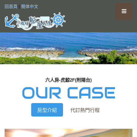
回首頁
|
簡体中文
六人房-虎鯨2F(附陽台)
OUR CASE
房型介紹
代訂熱門行程