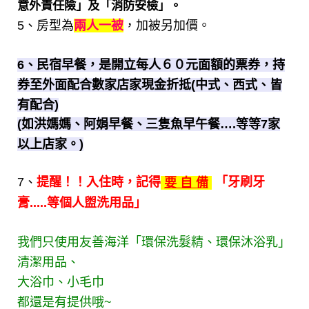
意外責任險」及「消防安檢」。
5、房型為
，加被另加價。
兩人一被
6、民宿早餐，是開立每人６０元面額的票券，持
券至外面配合數家店家現金折抵(中式、西式、皆
有配合)
(如洪媽媽、阿娟早餐、三隻魚早午餐….等等7家
以上店家。)
7、
提醒！！入住時，記得
「牙刷牙
要 自 備
膏.....等個人盥洗用品」
我們只使用友善海洋「環保洗髮精、環保沐浴乳」
清潔用品、
大浴巾、小毛巾
都還是有提供哦~