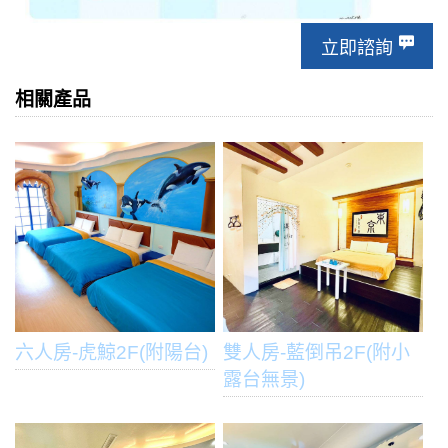
立即諮詢
相關產品
六人房-虎鯨2F(附陽台)
雙人房-藍倒吊2F(附小
露台無景)