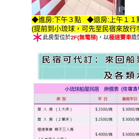
◆進房:下午３點 ◆退房:上午１１
(提前到小琉球，可先至民宿來放行
＊
此房型位於
，以
造
2F(無電梯)
極速賽車