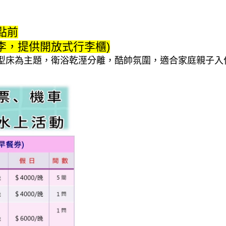
點前
李，提供開放式行李櫃)
型床為主題，衛浴乾溼分離，酷帥氛圍，適合家庭親子入