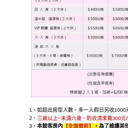
1、如超出房型人數，多一人假日另收1000
2、
三歲以上~未滿六歲，酌收清潔費300元
3、
本館客房內
為了維護其
【全面禁菸】
，