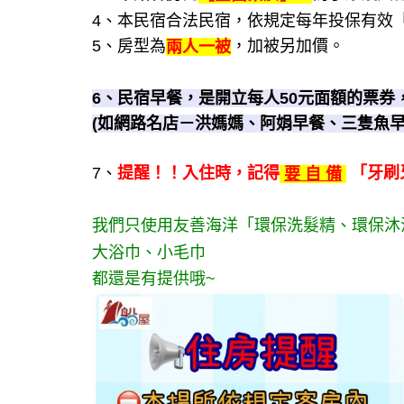
4、
本民宿合法民宿，依規定每年投保有效
5、房型為
，加被另加價。
兩人一被
6、民宿早餐，是開立每人50元面額的票券
(如網路名店－洪媽媽、阿娟早餐、三隻魚早
7、
提醒！！入住時，記得
「牙刷牙
要 自 備
我們只使用友善海洋「環保洗髮精、環保沐
大浴巾、小毛巾
都還是有提供哦~