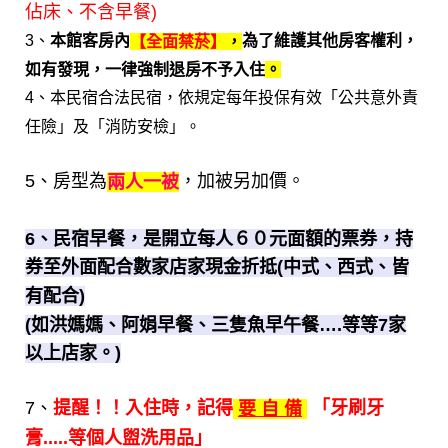
佔床、不含早餐)
3、
本館客房內
為了維護其他房客權利，
【全面禁菸】
，
如有發現，一律強制退房不予入
住
。
4、
本民宿合法民宿，依規定每年投保有效「公共意外責
任險」及「消防安檢」
。
5、房型為
，加被另加價。
兩人一被
6、民宿早餐，是開立每人６０元面額的票券，持
券至外面配合數家店家現金折抵(中式、西式、皆
有配合)
(如洪媽媽、阿娟早餐、三隻魚早午餐….等等7家
以上店家。)
7、
提醒！！入住時，記得
「牙刷牙
要 自 備
膏.....等個人盥洗用品」