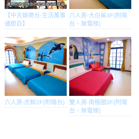
【中天娛樂台-生活萬事
六人房-大白鯊3F(附陽
通節目】
台、無電梯)
六人房-虎鯨2F(附陽台)
雙人房-南極圈3F(附陽
台、無電梯)