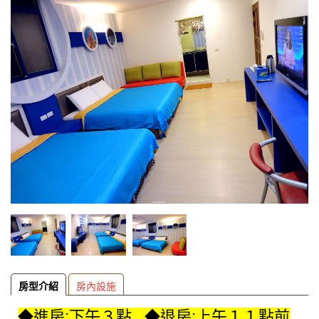
房型介紹
房內設施
◆進房:下午３點 ◆退房:上午１１點前